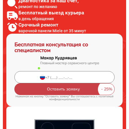
Диагностика за наш счет,
ремонт по желанию
Бесплатный выезд курьера
в день обращения
Срочный ремонт
варочной панели Miele от 35 минут
Бесплатная консультация со
специалистом
Макар Кудрявцев
Главный мастер сервисного центра
Оставить заявку
Нажимая на кнопку "Оставить заявку" Вы соглашаетесь c
политикой
конфиденциальности