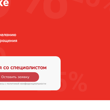
ке
 желанию
бращения
я со специалистом
Оставить заявку
есь c
политикой конфиденциальности