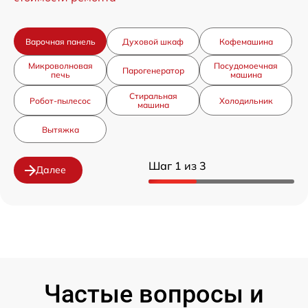
Варочная панель
Духовой шкаф
Кофемашина
Микроволновая
Посудомоечная
Парогенератор
печь
машина
Стиральная
Робот-пылесос
Холодильник
машина
Вытяжка
Шаг 1 из 3
Далее
Частые вопросы и