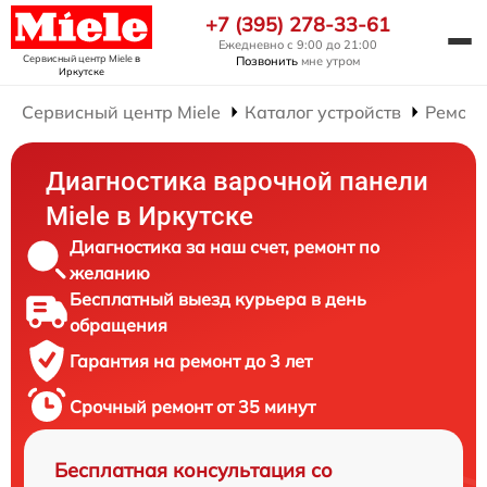
+7 (395) 278-33-61
Ежедневно с 9:00 до 21:00
Сервисный центр Miele
в
Позвонить
мне утром
Иркутске
Сервисный центр Miele
Каталог устройств
Ремонт
Диагностика варочной панели
Miele в Иркутске
Диагностика за наш счет, ремонт по
желанию
Бесплатный выезд курьера в день
обращения
Гарантия на ремонт до 3 лет
Срочный ремонт от 35 минут
Бесплатная консультация со