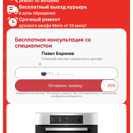
ремонт по желанию
Бесплатный выезд курьера
в день обращения
Срочный ремонт
духового шкафа Miele от 35 минут
Бесплатная консультация со
специалистом
Павел Баранов
Главный мастер сервисного центра
Оставить заявку
Нажимая на кнопку "Оставить заявку" Вы соглашаетесь c
политикой
конфиденциальности