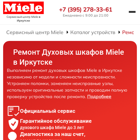
+7 (395) 278-33-61
Ежедневно с 9:00 до 21:00
Сервисный центр Miele
в
Иркутске
Сервисный центр Miele
Каталог устройств
Ремонт
Ремонт Духовых шкафов Miele
в Иркутске
Выполняем ремонт духовых шкафов Miele в Иркутске
независимо от модели и сложности неисправности.
Устраняем поломки, заменяем неисправные узлы,
используем оригинальные запчасти и проводим полную
проверку устройства после ремонта.
Подробнее
Официальный сервис
Гарантийное обслуживание
духового шкафа Miele до 3 лет
Диагностика за наш счет,