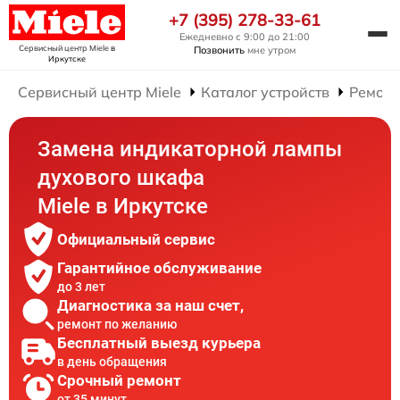
+7 (395) 278-33-61
Ежедневно с 9:00 до 21:00
Сервисный центр Miele
в
Позвонить
мне утром
Иркутске
Сервисный центр Miele
Каталог устройств
Ремонт
Замена индикаторной лампы
духового шкафа
Miele в Иркутске
Официальный сервис
Гарантийное обслуживание
до 3 лет
Диагностика за наш счет,
ремонт по желанию
Бесплатный выезд курьера
в день обращения
Срочный ремонт
от 35 минут