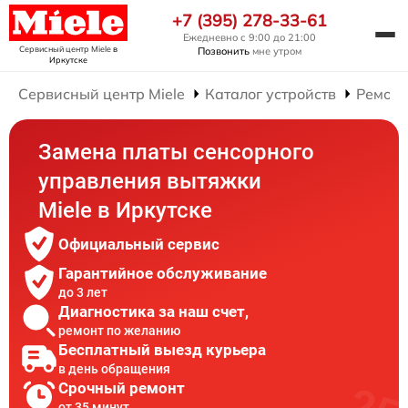
+7 (395) 278-33-61
Ежедневно с 9:00 до 21:00
Сервисный центр Miele
в
Позвонить
мне утром
Иркутске
Сервисный центр Miele
Каталог устройств
Ремонт
Замена платы сенсорного
управления вытяжки
Miele в Иркутске
Официальный сервис
Гарантийное обслуживание
до 3 лет
Диагностика за наш счет,
ремонт по желанию
Бесплатный выезд курьера
в день обращения
Срочный ремонт
от 35 минут