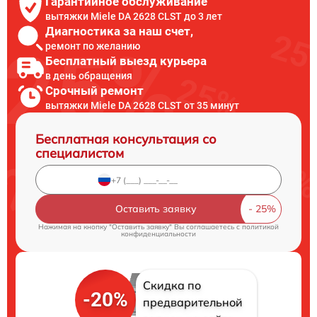
Гарантийное обслуживание
вытяжки Miele DA 2628 CLST до 3 лет
Диагностика за наш счет,
ремонт по желанию
Бесплатный выезд курьера
в день обращения
Срочный ремонт
вытяжки Miele DA 2628 CLST от 35 минут
Бесплатная консультация со
специалистом
Оставить заявку
Нажимая на кнопку "Оставить заявку" Вы соглашаетесь c
политикой
конфиденциальности
Скидка по
-20%
предварительной