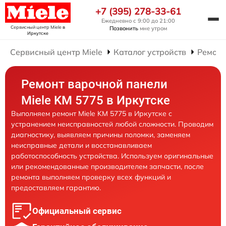
+7 (395) 278-33-61
Ежедневно с 9:00 до 21:00
Сервисный центр Miele
в
Позвонить
мне утром
Иркутске
Сервисный центр Miele
Каталог устройств
Ремонт
Ремонт варочной панели
Miele KM 5775 в Иркутске
Выполняем ремонт Miele KM 5775 в Иркутске с
устранением неисправностей любой сложности. Проводим
диагностику, выявляем причины поломки, заменяем
неисправные детали и восстанавливаем
работоспособность устройства. Используем оригинальные
или рекомендованные производителем запчасти, после
ремонта выполняем проверку всех функций и
предоставляем гарантию.
Официальный сервис