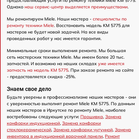
предоставляющих услуги по ремонту техники Miele KM 5775.
Однако
наш сервис-центр выделяется преимуществами
.
Мы ремонтируем Miele. Наши мастера -
специалисты по
ремонту техники Miele
. Восстановить модель KM 5775 для
мастеров не будет новой задачей. На все виды
проведенных работ у нас имеется гарантия.
Минимальные сроки выполнения ремонта. Мы большая
сеть мастерских техники Miele. Мы имеем более 20 тыс.
запчастей. И возможно на наших складах
уже имеется
запчасть на модель KM 5775
. При заказе ремонта на сайте
- предоставляется скидка -25%.
Знаем свое дело
Будьте уверены в профессионализме наших мастеров - они
с уверенностью выполнят ремонт Miele KM 5775. По данным
наших мастеров в Иркутске по ремонту Miele, наиболее
востребованы следующие услуги:
Прошивка
,
Замена
конфорки индукционной
,
Замена конфорки
стеклокерамической
,
Замена конфорки чугунной
,
Замена
инвентора в индукционной варочной панели
,
Ремонт