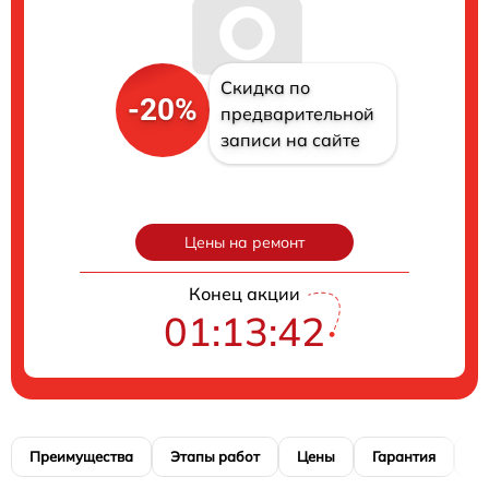
Скидка по
-20%
предварительной
записи на сайте
Цены на ремонт
Конец акции
01:13:41
Преимущества
Этапы работ
Цены
Гарантия
М