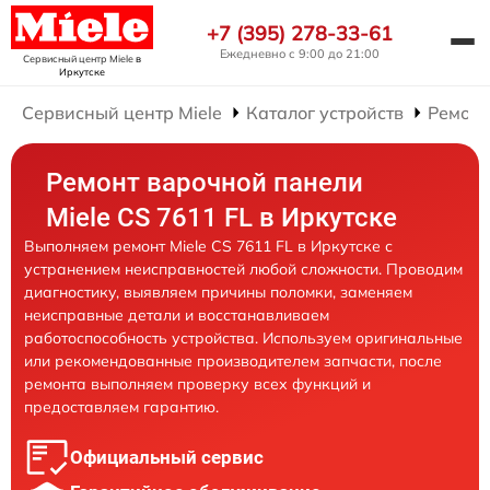
+7 (395) 278-33-61
Ежедневно с 9:00 до 21:00
Сервисный центр Miele
в
Иркутске
Сервисный центр Miele
Каталог устройств
Ремонт
Ремонт варочной панели
Miele CS 7611 FL в Иркутске
Выполняем ремонт Miele CS 7611 FL в Иркутске с
устранением неисправностей любой сложности. Проводим
диагностику, выявляем причины поломки, заменяем
неисправные детали и восстанавливаем
работоспособность устройства. Используем оригинальные
или рекомендованные производителем запчасти, после
ремонта выполняем проверку всех функций и
предоставляем гарантию.
Официальный сервис