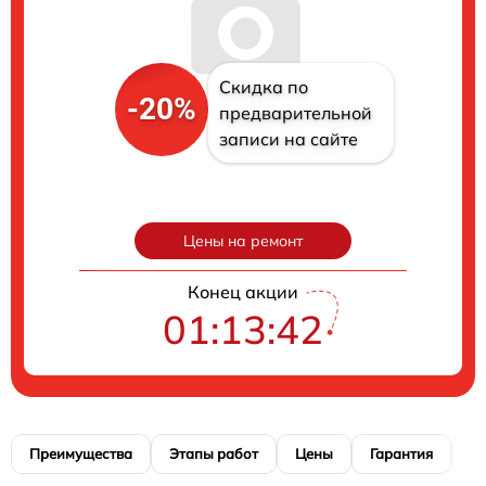
Скидка по
-20%
предварительной
записи на сайте
Цены на ремонт
Конец акции
01:13:41
Преимущества
Этапы работ
Цены
Гарантия
М