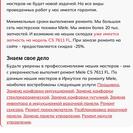
мастеров не будет новой задачей. На все виды
проведенных работ у нас имеется гарантия.
Минимальные сроки выполнения ремонта. Мы большая
сеть мастерских техники Miele. Мы имеем более 20 тыс.
запчастей. И возможно на наших складах
уже имеется
запчасть на модель CS 7611 FL
. При заказе ремонта на
сайте - предоставляется скидка -25%.
Знаем свое дело
Будьте уверены в профессионализме наших мастеров - они
с уверенностью выполнят ремонт Miele CS 7611 FL. По
данным наших мастеров в Иркутске по ремонту Miele,
наиболее востребованы следующие услуги:
Прошивка
,
Замена конфорки индукционной
,
Замена конфорки
стеклокерамической
,
Замена конфорки чугунной
,
Замена
инвентора в индукционной варочной панели
,
Ремонт
сенсора
,
Ремонт переключателя
,
Разблокировка варочной
панели
,
Замена панели управления
,
Ремонт модуля
управления
.