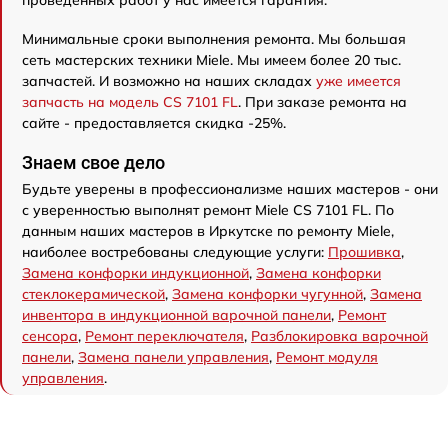
проведенных работ у нас имеется гарантия.
Минимальные сроки выполнения ремонта. Мы большая
сеть мастерских техники Miele. Мы имеем более 20 тыс.
запчастей. И возможно на наших складах
уже имеется
запчасть на модель CS 7101 FL
. При заказе ремонта на
сайте - предоставляется скидка -25%.
Знаем свое дело
Будьте уверены в профессионализме наших мастеров - они
с уверенностью выполнят ремонт Miele CS 7101 FL. По
данным наших мастеров в Иркутске по ремонту Miele,
наиболее востребованы следующие услуги:
Прошивка
,
Замена конфорки индукционной
,
Замена конфорки
стеклокерамической
,
Замена конфорки чугунной
,
Замена
инвентора в индукционной варочной панели
,
Ремонт
сенсора
,
Ремонт переключателя
,
Разблокировка варочной
панели
,
Замена панели управления
,
Ремонт модуля
управления
.