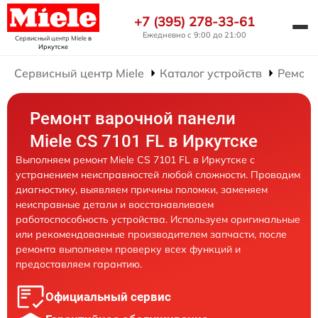
+7 (395) 278-33-61
Ежедневно с 9:00 до 21:00
Сервисный центр Miele
в
Иркутске
Сервисный центр Miele
Каталог устройств
Ремонт
Ремонт варочной панели
Miele CS 7101 FL в Иркутске
Выполняем ремонт Miele CS 7101 FL в Иркутске с
устранением неисправностей любой сложности. Проводим
диагностику, выявляем причины поломки, заменяем
неисправные детали и восстанавливаем
работоспособность устройства. Используем оригинальные
или рекомендованные производителем запчасти, после
ремонта выполняем проверку всех функций и
предоставляем гарантию.
Официальный сервис