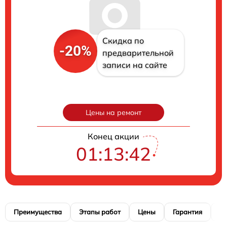
Скидка по
-20%
предварительной
записи на сайте
Цены на ремонт
Конец акции
01:13:41
Преимущества
Этапы работ
Цены
Гарантия
М