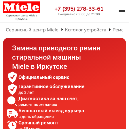
+7 (395) 278-33-61
Ежедневно с 9:00 до 21:00
Сервисный центр Miele
в
Иркутске
Сервисный центр Miele
Каталог устройств
Ремонт
Замена приводного ремня
стиральной машины
Miele в Иркутске
Официальный сервис
Гарантийное обслуживание
до 3 лет
Диагностика за наш счет,
ремонт по желанию
Бесплатный выезд курьера
в день обращения
Срочный ремонт
от 35 минут