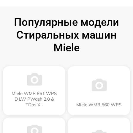
Популярные модели
Стиральных машин
Miele
Miele WMR 861 WPS
D LW PWash 2.0 &
TDos XL
Miele WMR 560 WPS