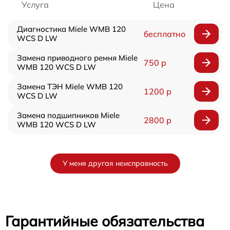
Услуга
Цена
Диагностика Miele WMB 120
бесплатно
WCS D LW
Замена приводного ремня Miele
750 р
WMB 120 WCS D LW
Замена ТЭН Miele WMB 120
1200 р
WCS D LW
Замена подшипников Miele
2800 р
WMB 120 WCS D LW
У меня другая неисправность
Гарантийные обязательства