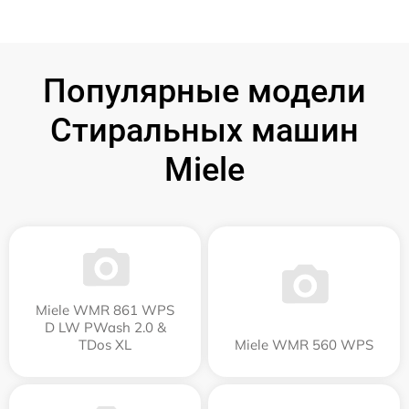
Популярные модели
Стиральных машин
Miele
Miele WMR 861 WPS
D LW PWash 2.0 &
TDos XL
Miele WMR 560 WPS