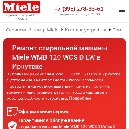
+7 (395) 278-33-61
Ежедневно с 9:00 до 21:00
Сервисный центр Miele
в
Иркутске
Сервисный центр Miele
Каталог устройств
Ремонт
Ремонт стиральной машины
Miele WMB 120 WCS D LW в
Иркутске
Выполняем ремонт Miele WMB 120 WCS D LW в Иркутске
с устранением неисправностей любой сложности.
Проводим диагностику, выявляем причины поломки,
заменяем неисправные детали и восстанавливаем
работоспособность устройства.
Подробнее
Официальный сервис
Гарантийное обслуживание
стиральной машины Miele WMB 120 WCS D LW до 3