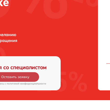
ке
 желанию
бращения
я со специалистом
Оставить заявку
есь c
политикой конфиденциальности