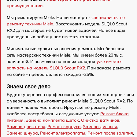
преимуществами
.
Мы ремонтируем Miele. Наши мастера -
специалисты по
ремонту техники Miele
. Восстановить модель SLQL0 Scout
RX2 для мастеров не будет новой задачей. На все виды
проведенных работ у нас имеется гарантия.
Минимальные сроки выполнения ремонта. Мы большая
сеть мастерских техники Miele. Мы имеем более 20 тыс.
запчастей. И возможно на наших складах
уже имеется
запчасть на модель SLQL0 Scout RX2
. При заказе ремонта
на сайте - предоставляется скидка -25%.
Знаем свое дело
Будьте уверены в профессионализме наших мастеров - они
с уверенностью выполнят ремонт Miele SLQL0 Scout RX2. По
данным наших мастеров в Иркутске по ремонту Miele,
наиболее востребованы следующие услуги:
Ремонт блока
питания
,
Замена комплекта щеток
,
Очистка датчиков
,
Замена двигателя
,
Ремонт корпуса
,
Замена дисплея
,
Замена шнура
,
Ремонт электроплаты
,
Ремонт после залития
,