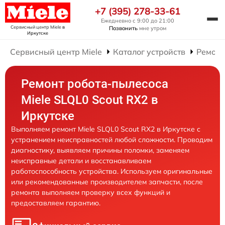
+7 (395) 278-33-61
Ежедневно с 9:00 до 21:00
Сервисный центр Miele
в
Позвонить
мне утром
Иркутске
Сервисный центр Miele
Каталог устройств
Ремонт
Ремонт робота-пылесоса
Miele SLQL0 Scout RX2 в
Иркутске
Выполняем ремонт Miele SLQL0 Scout RX2 в Иркутске с
устранением неисправностей любой сложности. Проводим
диагностику, выявляем причины поломки, заменяем
неисправные детали и восстанавливаем
работоспособность устройства. Используем оригинальные
или рекомендованные производителем запчасти, после
ремонта выполняем проверку всех функций и
предоставляем гарантию.