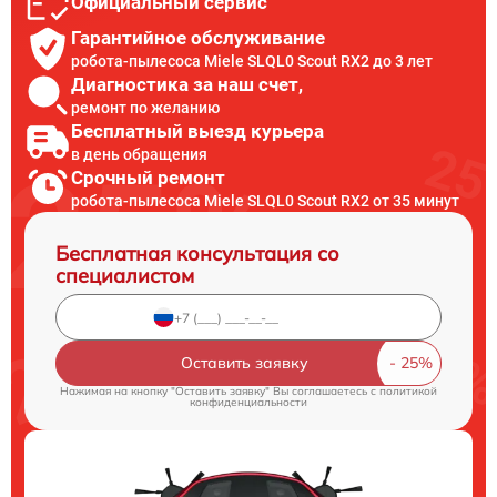
Официальный сервис
Гарантийное обслуживание
робота-пылесоса Miele SLQL0 Scout RX2 до 3 лет
Диагностика за наш счет,
ремонт по желанию
Бесплатный выезд курьера
в день обращения
Срочный ремонт
робота-пылесоса Miele SLQL0 Scout RX2 от 35 минут
Бесплатная консультация со
специалистом
Оставить заявку
Нажимая на кнопку "Оставить заявку" Вы соглашаетесь c
политикой
конфиденциальности