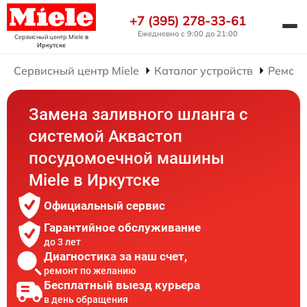
+7 (395) 278-33-61
Ежедневно с 9:00 до 21:00
Сервисный центр Miele
в
Иркутске
Сервисный центр Miele
Каталог устройств
Ремонт
Замена заливного шланга с
системой Аквастоп
посудомоечной машины
Miele в Иркутске
Официальный сервис
Гарантийное обслуживание
до 3 лет
Диагностика за наш счет,
ремонт по желанию
Бесплатный выезд курьера
в день обращения