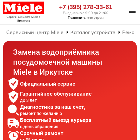
+7 (395) 278-33-61
Ежедневно с 9:00 до 21:00
Сервисный центр Miele
в
Позвонить
мне утром
Иркутске
Сервисный центр Miele
Каталог устройств
Ремонт
Замена водоприёмника
посудомоечной машины
Miele в Иркутске
Официальный сервис
Гарантийное обслуживание
до 3 лет
Диагностика за наш счет,
ремонт по желанию
Бесплатный выезд курьера
в день обращения
Срочный ремонт
от 35 минут