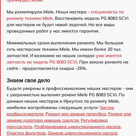
преимуществами
.
Мы ремонтируем Miele. Наши мастера -
специалисты по
ремонту техники Miele
. Восстановить модель PG 8083 SCVi
для мастеров не будет новой задачей. На все виды
проведенных работ у нас имеется гарантия.
Минимальные сроки выполнения ремонта. Мы большая
сеть мастерских техники Miele. Мы имеем более 20 тыс.
запчастей. И возможно на наших складах
уже имеется
запчасть на модель PG 8083 SCVi
. При заказе ремонта на
сайте - предоставляется скидка -25%.
Знаем свое дело
Будьте уверены в профессионализме наших мастеров - они
с уверенностью выполнят ремонт Miele PG 8083 SCVi. По
данным наших мастеров в Иркутске по ремонту Miele,
наиболее востребованы следующие услуги:
Чистка
разбрызгивателя
,
Ремонт или замена патрубка
,
Ремонт или
замена дозатора моющих средств
,
Регулировка
прессостата
,
Разблокировка циркуляционного насоса
,
Очистка фильтров
,
Замена циркуляционного насоса
,