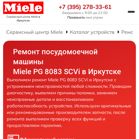
+7 (395) 278-33-61
Ежедневно с 9:00 до 21:00
Сервисный центр Miele
в
Позвонить
мне утром
Иркутске
Сервисный центр Miele
Каталог устройств
Ремонт
Ремонт посудомоечной
машины
Miele PG 8083 SCVi в Иркутске
Выполняем ремонт Miele PG 8083 SCVi в Иркутске с
устранением неисправностей любой сложности. Проводим
диагностику, выявляем причины поломки, заменяем
неисправные детали и восстанавливаем
работоспособность устройства. Используем оригинальные
или рекомендованные производителем запчасти, после
ремонта выполняем проверку всех функций и
предоставляем гарантию.