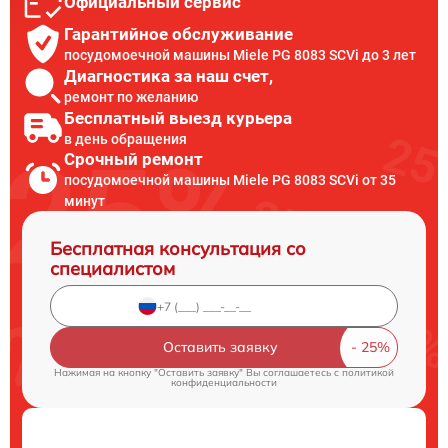
Официальный сервис
Гарантийное обслуживание
посудомоечной машины Miele PG 8083 SCVi до 3 лет
Диагностика за наш счет,
ремонт по желанию
Бесплатный выезд курьера
в день обращения
Срочный ремонт
посудомоечной машины Miele PG 8083 SCVi от 35
минут
Бесплатная консультация со
специалистом
Оставить заявку
Нажимая на кнопку "Оставить заявку" Вы соглашаетесь c
политикой
конфиденциальности