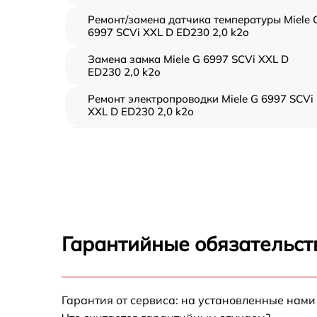
Ремонт/замена датчика температуры Miele 
6997 SCVi XXL D ED230 2,0 k2o
Замена замка Miele G 6997 SCVi XXL D
ED230 2,0 k2o
Ремонт электропроводки Miele G 6997 SCVi
XXL D ED230 2,0 k2o
Замена шнура питания Miele G 6997 SCVi
XXL D ED230 2,0 k2o
Корпусный ремонт (замена резинок,
креплений, кнопок) Miele G 6997 SCVi XXL D
ED230 2,0 k2o
Ремонт платы управления (восстановление)
Гарантийные обязательств
Miele G 6997 SCVi XXL D ED230 2,0 k2o
Замена заливного клапана Miele G 6997
SCVi XXL D ED230 2,0 k2o
Гарантия от сервиса: на установленные нами
Замена панели управления Miele G 6997