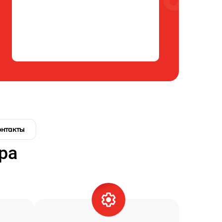
онтакты
ра