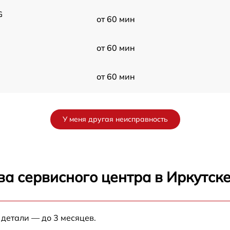
G
от 60 мин
от 60 мин
от 60 мин
от 60 мин
У меня другая неисправность
от 60 мин
от 60 мин
а сервисного центра в Иркутск
от 60 мин
 детали — до 3 месяцев.
от 60 мин