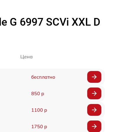
 G 6997 SCVi XXL D
Цена
бесплатно
850 р
1100 р
1750 р