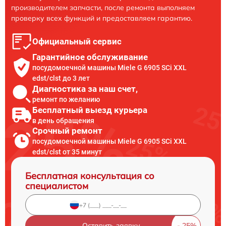
производителем запчасти, после ремонта выполняем
проверку всех функций и предоставляем гарантию.
Официальный сервис
Гарантийное обслуживание
посудомоечной машины Miele G 6905 SCi XXL
edst/clst до 3 лет
Диагностика за наш счет,
ремонт по желанию
Бесплатный выезд курьера
в день обращения
Срочный ремонт
посудомоечной машины Miele G 6905 SCi XXL
edst/clst от 35 минут
Бесплатная консультация со
специалистом
Оставить заявку