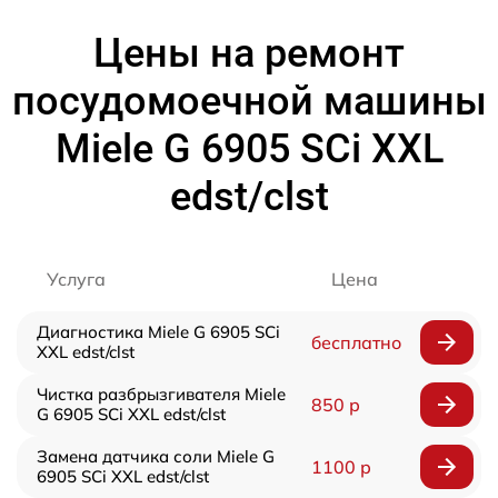
Цены на ремонт
посудомоечной машины
Miele G 6905 SCi XXL
edst/clst
Услуга
Цена
Диагностика Miele G 6905 SCi
бесплатно
XXL edst/clst
Чистка разбрызгивателя Miele
850 р
G 6905 SCi XXL edst/clst
Замена датчика соли Miele G
1100 р
6905 SCi XXL edst/clst