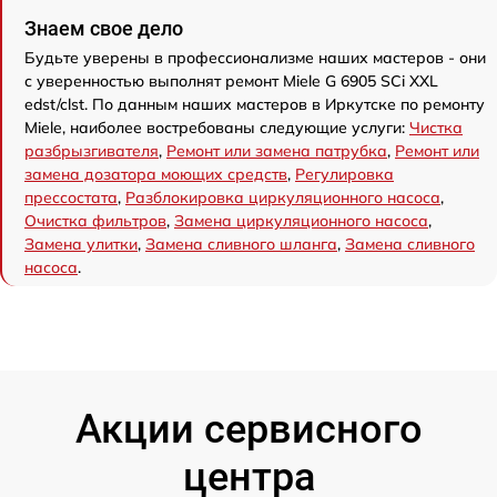
Знаем свое дело
Будьте уверены в профессионализме наших мастеров - они
с уверенностью выполнят ремонт Miele G 6905 SCi XXL
edst/clst. По данным наших мастеров в Иркутске по ремонту
Miele, наиболее востребованы следующие услуги:
Чистка
разбрызгивателя
,
Ремонт или замена патрубка
,
Ремонт или
замена дозатора моющих средств
,
Регулировка
прессостата
,
Разблокировка циркуляционного насоса
,
Очистка фильтров
,
Замена циркуляционного насоса
,
Замена улитки
,
Замена сливного шланга
,
Замена сливного
насоса
.
Акции сервисного
центра