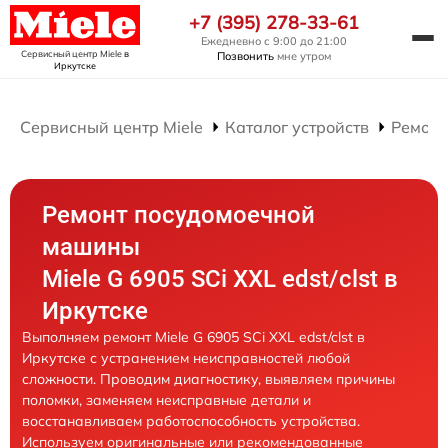
+7 (395) 278-33-61
Ежедневно с 9:00 до 21:00
Сервисный центр Miele
в
Позвонить
мне утром
Иркутске
Сервисный центр Miele
Каталог устройств
Ремонт
Ремонт посудомоечной
машины
Miele G 6905 SCi XXL edst/clst в
Иркутске
Выполняем ремонт Miele G 6905 SCi XXL edst/clst в
Иркутске с устранением неисправностей любой
сложности. Проводим диагностику, выявляем причины
поломки, заменяем неисправные детали и
восстанавливаем работоспособность устройства.
Используем оригинальные или рекомендованные