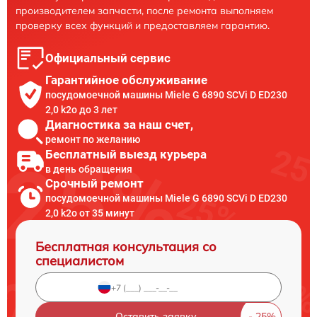
производителем запчасти, после ремонта выполняем
проверку всех функций и предоставляем гарантию.
Официальный сервис
Гарантийное обслуживание
посудомоечной машины Miele G 6890 SCVi D ED230
2,0 k2o до 3 лет
Диагностика за наш счет,
ремонт по желанию
Бесплатный выезд курьера
в день обращения
Срочный ремонт
посудомоечной машины Miele G 6890 SCVi D ED230
2,0 k2o от 35 минут
Бесплатная консультация со
специалистом
Оставить заявку