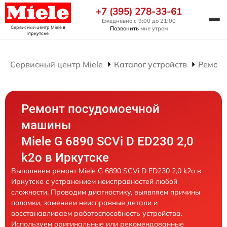
+7 (395) 278-33-61
Ежедневно с 9:00 до 21:00
Сервисный центр Miele
в
Позвонить
мне утром
Иркутске
Сервисный центр Miele
Каталог устройств
Ремонт
Ремонт посудомоечной
машины
Miele G 6890 SCVi D ED230 2,0
k2o в Иркутске
Выполняем ремонт Miele G 6890 SCVi D ED230 2,0 k2o в
Иркутске с устранением неисправностей любой
сложности. Проводим диагностику, выявляем причины
поломки, заменяем неисправные детали и
восстанавливаем работоспособность устройства.
Используем оригинальные или рекомендованные