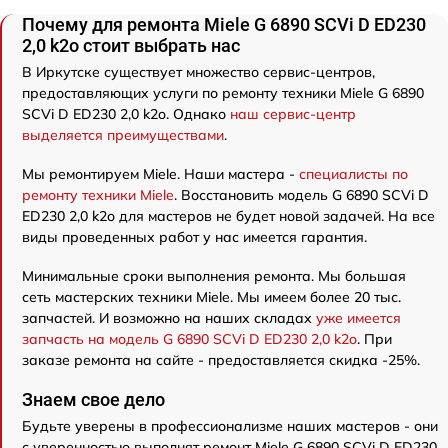
Почему для ремонта Miele G 6890 SCVi D ED230
2,0 k2o стоит выбрать нас
В Иркутске существует множество сервис-центров,
предоставляющих услуги по ремонту техники Miele G 6890
SCVi D ED230 2,0 k2o. Однако
наш сервис-центр
выделяется преимуществами
.
Мы ремонтируем Miele. Наши мастера -
специалисты по
ремонту техники Miele
. Восстановить модель G 6890 SCVi D
ED230 2,0 k2o для мастеров не будет новой задачей. На все
виды проведенных работ у нас имеется гарантия.
Минимальные сроки выполнения ремонта. Мы большая
сеть мастерских техники Miele. Мы имеем более 20 тыс.
запчастей. И возможно на наших складах
уже имеется
запчасть на модель G 6890 SCVi D ED230 2,0 k2o
. При
заказе ремонта на сайте - предоставляется скидка -25%.
Знаем свое дело
Будьте уверены в профессионализме наших мастеров - они
с уверенностью выполнят ремонт Miele G 6890 SCVi D ED230