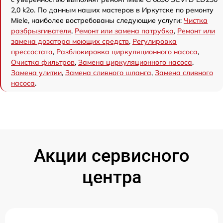
2,0 k2o. По данным наших мастеров в Иркутске по ремонту
Miele, наиболее востребованы следующие услуги:
Чистка
разбрызгивателя
,
Ремонт или замена патрубка
,
Ремонт или
замена дозатора моющих средств
,
Регулировка
прессостата
,
Разблокировка циркуляционного насоса
,
Очистка фильтров
,
Замена циркуляционного насоса
,
Замена улитки
,
Замена сливного шланга
,
Замена сливного
насоса
.
Акции сервисного
центра