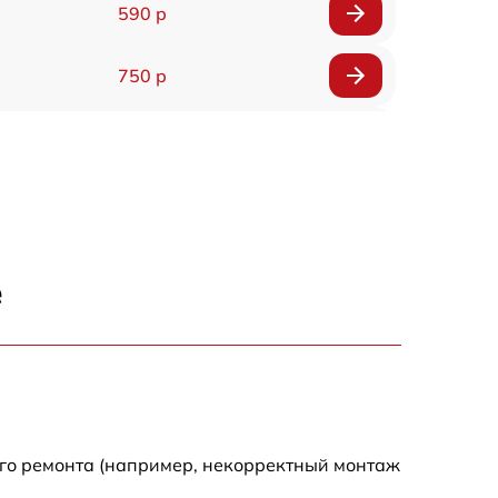
590 р
750 р
590 р
590 р
1500 р
е
550 р
450 р
500 р
ого ремонта (например, некорректный монтаж