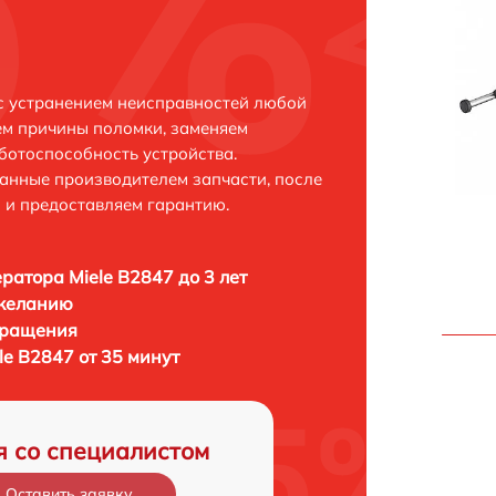
 с устранением неисправностей любой
ем причины поломки, заменяем
ботоспособность устройства.
анные производителем запчасти, после
 и предоставляем гарантию.
ратора Miele B2847 до 3 лет
 желанию
бращения
e B2847 от 35 минут
я со специалистом
Оставить заявку