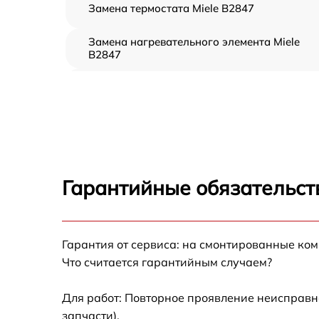
Замена термостата Miele B2847
Замена нагревательного элемента Miele
B2847
Замена пароклапана Miele B2847
Замена клапана давления Miele B2847
Чистка системы генерации пара Miele B284
Гарантийные обязательств
Профилактическая чистка Miele B2847
Корпусный ремонт (замена резинок,
Гарантия от сервиса: на смонтированные ко
креплений, кнопок) Miele B2847
Что считается гарантийным случаем?
Очистка подошвы утюга Miele B2847
Для работ: Повторное проявление неисправн
запчасти).