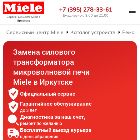
+7 (395) 278-33-61
Ежедневно с 9:00 до 21:00
Сервисный центр Miele
в
Иркутске
Сервисный центр Miele
Каталог устройств
Ремонт
Замена силового
трансформатора
микроволновой печи
Miele в Иркутске
Официальный сервис
Гарантийное обслуживание
до 3 лет
Диагностика за наш счет,
ремонт по желанию
Бесплатный выезд курьера
в день обращения