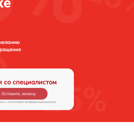
ке
 желанию
бращения
я со специалистом
Оставить заявку
есь c
политикой конфиденциальности