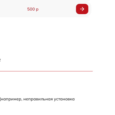
500 р
500 р
450 р
500 р
е
500 р
500 р
500 р
 (например, неправильная установка
590 р