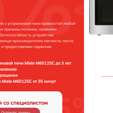
ке с устранением неисправностей любой
ем причины поломки, заменяем
ботоспособность устройства.
анные производителем запчасти, после
 и предоставляем гарантию.
новой печи Miele M6012SC до 3 лет
 желанию
бращения
 Miele M6012SC от 35 минут
я со специалистом
Оставить заявку