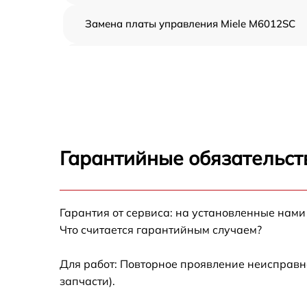
Замена платы управления Miele M6012SC
Ремонт платы управления (восстановление)
Miele M6012SC
Замена датчиков Miele M6012SC
Замена вентилятора Miele M6012SC
Гарантийные обязательств
Ремонт магнетрона Miele M6012SC
Гарантия от сервиса: на установленные нами
Ремонт волновода Miele M6012SC
Что считается гарантийным случаем?
Ремонт переключателей режимов Miele
M6012SC
Для работ: Повторное проявление неисправн
запчасти).
Замена блока управления Miele M6012SC