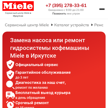
+7 (395) 278-33-61
Ежедневно с 9:00 до 21:00
Сервисный центр Miele
в
Позвонить
мне утром
Иркутске
Сервисный центр Miele
Каталог устройств
Ремон
Замена насоса или ремонт
гидросистемы кофемашины
Miele в Иркутске
Официальный сервис
Гарантийное обслуживание
до 3 лет
Диагностика за наш счет,
ремонт по желанию
Бесплатный выезд курьера
в день обращения
Срочный ремонт
от 35 минут