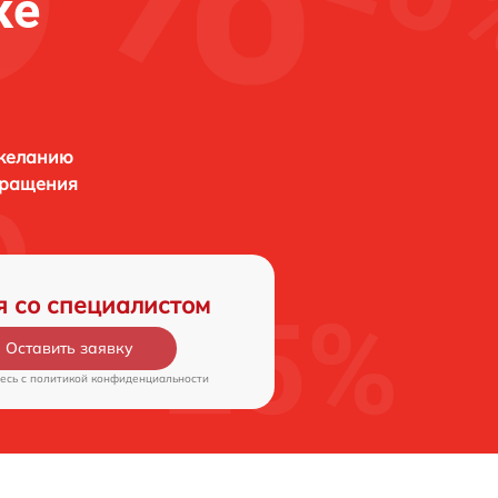
ке
 желанию
бращения
я со специалистом
Оставить заявку
есь c
политикой конфиденциальности