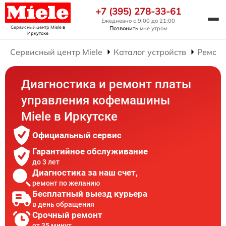
+7 (395) 278-33-61
Ежедневно с 9:00 до 21:00
Сервисный центр Miele
в
Позвонить
мне утром
Иркутске
Сервисный центр Miele
Каталог устройств
Ремон
Диагностика и ремонт платы
управления кофемашины
Miele в Иркутске
Официальный сервис
Гарантийное обслуживание
до 3 лет
Диагностика за наш счет,
ремонт по желанию
Бесплатный выезд курьера
в день обращения
Срочный ремонт
от 35 минут