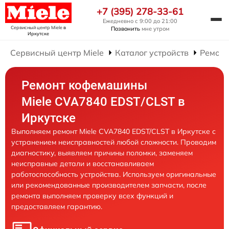
+7 (395) 278-33-61
Ежедневно с 9:00 до 21:00
Сервисный центр Miele
в
Позвонить
мне утром
Иркутске
Сервисный центр Miele
Каталог устройств
Ремон
Ремонт кофемашины
Miele CVA7840 EDST/CLST в
Иркутске
Выполняем ремонт Miele CVA7840 EDST/CLST в Иркутске с
устранением неисправностей любой сложности. Проводим
диагностику, выявляем причины поломки, заменяем
неисправные детали и восстанавливаем
работоспособность устройства. Используем оригинальные
или рекомендованные производителем запчасти, после
ремонта выполняем проверку всех функций и
предоставляем гарантию.