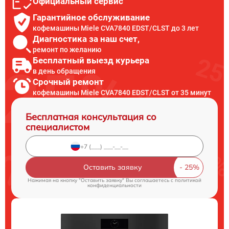
Официальный сервис
Гарантийное обслуживание
кофемашины Miele CVA7840 EDST/CLST до 3 лет
Диагностика за наш счет,
ремонт по желанию
Бесплатный выезд курьера
в день обращения
Срочный ремонт
кофемашины Miele CVA7840 EDST/CLST от 35 минут
Бесплатная консультация со
специалистом
Оставить заявку
Нажимая на кнопку "Оставить заявку" Вы соглашаетесь c
политикой
конфиденциальности