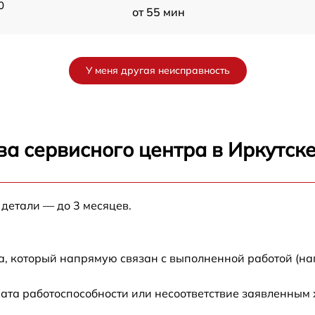
0
от 55 мин
le
от 30 мин
У меня другая неисправность
от 40 мин
от 45 мин
а сервисного центра в Иркутск
e
от 50 мин
 детали — до 3 месяцев.
от 60 мин
от 45 мин
а, который напрямую связан с выполненной работой (на
от 35 мин
ата работоспособности или несоответствие заявленным