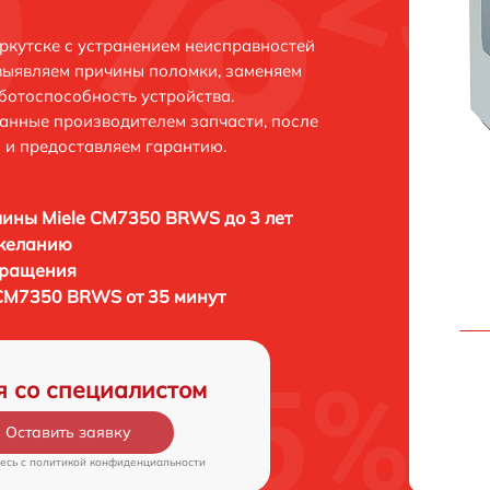
кутске с устранением неисправностей
выявляем причины поломки, заменяем
ботоспособность устройства.
анные производителем запчасти, после
 и предоставляем гарантию.
ины Miele CM7350 BRWS до 3 лет
 желанию
бращения
CM7350 BRWS от 35 минут
я со специалистом
Оставить заявку
есь c
политикой конфиденциальности