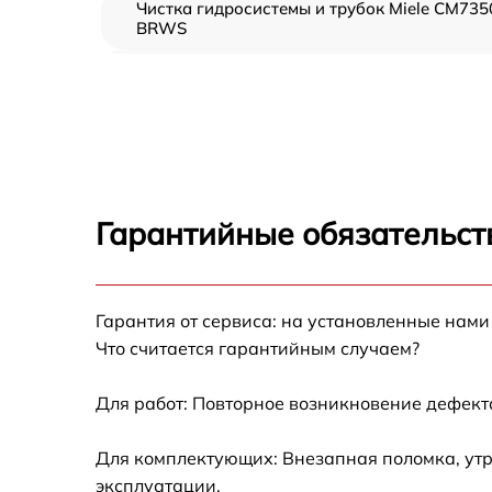
Чистка гидросистемы и трубок Miele CM735
BRWS
Диагностика и программная настройка Mie
CM7350 BRWS
Настройка или замена термостата Miele
CM7350 BRWS
Ремонт или замена капучинатора Miele
CM7350 BRWS
Гарантийные обязательств
Ремонт пароблока или декальцинация Miel
CM7350 BRWS
Полный ремонт заварочного блока Miele
Гарантия от сервиса: на установленные нами
CM7350 BRWS
Что считается гарантийным случаем?
Замена уплотнительных элементов Miele
CM7350 BRWS
Для работ: Повторное возникновение дефект
Диагностика и ремонт платы управления
Для комплектующих: Внезапная поломка, утр
Miele CM7350 BRWS
эксплуатации.