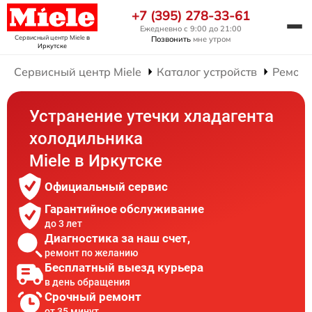
+7 (395) 278-33-61
Ежедневно с 9:00 до 21:00
Сервисный центр Miele
в
Позвонить
мне утром
Иркутске
Сервисный центр Miele
Каталог устройств
Ремонт
Устранение утечки хладагента
холодильника
Miele в Иркутске
Официальный сервис
Гарантийное обслуживание
до 3 лет
Диагностика за наш счет,
ремонт по желанию
Бесплатный выезд курьера
в день обращения
Срочный ремонт
от 35 минут