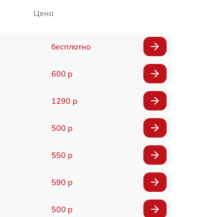
Цена
бесплатно
600 р
1290 р
500 р
550 р
590 р
500 р