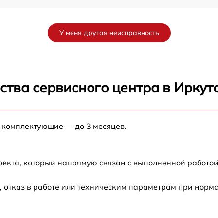
K
от 60 мин
У меня другая неисправность
от 60 мин
от 60 мин
ства сервисного центра в Иркут
от 60 мин
е комплектующие — до 3 месяцев.
от 60 мин
от 60 мин
фекта, который напрямую связан с выполненной работой
от 60 мин
 отказ в работе или техническим параметрам при норм
от 60 мин