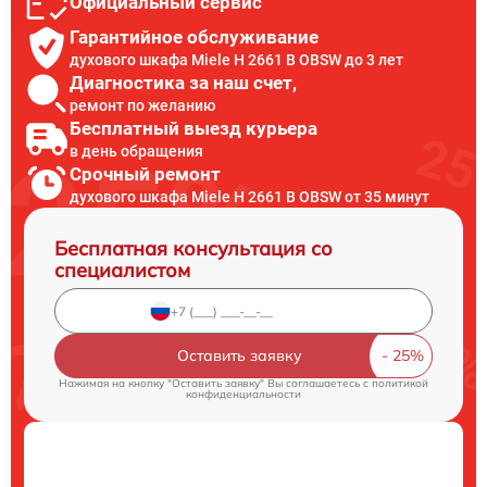
Официальный сервис
Гарантийное обслуживание
духового шкафа Miele H 2661 B OBSW до 3 лет
Диагностика за наш счет,
ремонт по желанию
Бесплатный выезд курьера
в день обращения
Срочный ремонт
духового шкафа Miele H 2661 B OBSW от 35 минут
Бесплатная консультация со
специалистом
Оставить заявку
Нажимая на кнопку "Оставить заявку" Вы соглашаетесь c
политикой
конфиденциальности