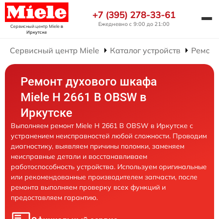
+7 (395) 278-33-61
Ежедневно с 9:00 до 21:00
Сервисный центр Miele
в
Иркутске
Сервисный центр Miele
Каталог устройств
Ремонт
Ремонт духового шкафа
Miele H 2661 B OBSW в
Иркутске
Выполняем ремонт Miele H 2661 B OBSW в Иркутске с
устранением неисправностей любой сложности. Проводим
диагностику, выявляем причины поломки, заменяем
неисправные детали и восстанавливаем
работоспособность устройства. Используем оригинальные
или рекомендованные производителем запчасти, после
ремонта выполняем проверку всех функций и
предоставляем гарантию.