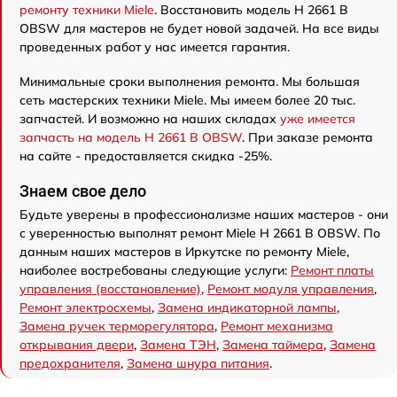
ремонту техники Miele
. Восстановить модель H 2661 B
OBSW для мастеров не будет новой задачей. На все виды
проведенных работ у нас имеется гарантия.
Минимальные сроки выполнения ремонта. Мы большая
сеть мастерских техники Miele. Мы имеем более 20 тыс.
запчастей. И возможно на наших складах
уже имеется
запчасть на модель H 2661 B OBSW
. При заказе ремонта
на сайте - предоставляется скидка -25%.
Знаем свое дело
Будьте уверены в профессионализме наших мастеров - они
с уверенностью выполнят ремонт Miele H 2661 B OBSW. По
данным наших мастеров в Иркутске по ремонту Miele,
наиболее востребованы следующие услуги:
Ремонт платы
управления (восстановление)
,
Ремонт модуля управления
,
Ремонт электросхемы
,
Замена индикаторной лампы
,
Замена ручек терморегулятора
,
Ремонт механизма
открывания двери
,
Замена ТЭН
,
Замена таймера
,
Замена
предохранителя
,
Замена шнура питания
.